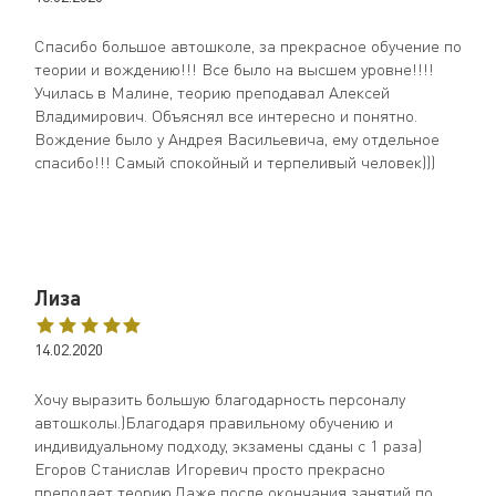
Спасибо большое автошколе, за прекрасное обучение по
теории и вождению!!! Все было на высшем уровне!!!!
Училась в Малине, теорию преподавал Алексей
Владимирович. Объяснял все интересно и понятно.
Нажимая «Записаться», вы даете согласие на обработку
Вождение было у Андрея Васильевича, ему отдельное
персональных данных в соответствии с
политикой
спасибо!!! Самый спокойный и терпеливый человек)))
конфиденциальности
и принимаете условия
пользовательского соглашения
Лиза
14.02.2020
Хочу выразить большую благодарность персоналу
автошколы.)Благодаря правильному обучению и
индивидуальному подходу, экзамены сданы с 1 раза)
Егоров Станислав Игоревич просто прекрасно
преподает теорию.Даже после окончания занятий по