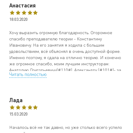
Анастасия
18.03.2020
Хочу выразить огромную благодарность. Огоромное
спасибо преподавателю теории - Константину
Ивановичу. На его занятия я ходила с большим
удовольствием, всё объяснял в очень доступной форме.
Именно поэтому, я сдала на отлично теорию. И конечно
же огромное спасибо, моим лучшим инструкторам:
Анатолию Григорьевичу(#110#), Александру (#101#)- за
Читать полностью
их доброту, терпение и за хорошие советы. Андрею
Владимировичу(#522#) - за сегодняшнюю поддержку,
при здаче экзамена.
Поэтому я сегодня сдала экзамены с первого раза!
Лада
15.03.2020
Началось всё не так давно, но уже столько всего успело