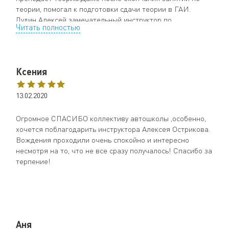
теории, помогал к подготовки сдачи теории в ГАИ.
Дудин Алексей замечательный инструктор по
Читать полностью
вождению.Благодаря ему дром и город сдан на одном
дыхании. Спасибо за терпение)
Менеджер Татьяна ответственно относится к каждому
ученику,подбирает удобное время посещения затем
Ксения
вождение. Ответит на любые вопросы быстро и
подробно.)
Спасибо)
13.02.2020
Огромное СПАСИБО коллективу автошколы ,особенно,
хочется поблагодарить инструктора Алексея Острикова.
Вождения проходили очень спокойно и интересно
несмотря на то, что не все сразу получалось! Спасибо за
терпение!
Аня