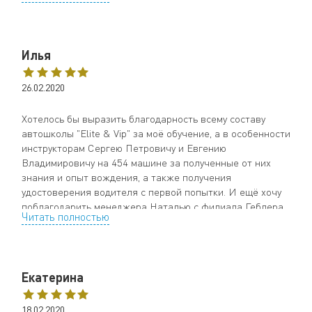
Ну и конечно же инструктор Алексей, который
занимался, пожалуй, самым сложным этапом обучения.
Благодаря ему, теперь я комфортно чувствую себя за
Илья
рулём, могу уверенно совершать манёвры. Помимо того,
что он инструктор, он ещё и настоящий учитель, который
разговаривает с тобой на понятном тебе языке. Ребята,
26.02.2020
Вы, настоящая команда профессионалов. Так держать!!!
Огромное спасибо.
Хотелось бы выразить благодарность всему составу
автошколы "Elite & Vip" за моё обучение, а в особенности
инструкторам Сергею Петровичу и Евгению
Владимировичу на 454 машине за полученные от них
знания и опыт вождения, а также получения
удостоверения водителя с первой попытки. И ещё хочу
поблагодарить менеджера Наталью с филиала Геблера
Читать полностью
33 за помощь в организации моего обучения и помощь
по всем вопросам. Буду всем рекомендовать вашу
автошколу!
Екатерина
18.02.2020