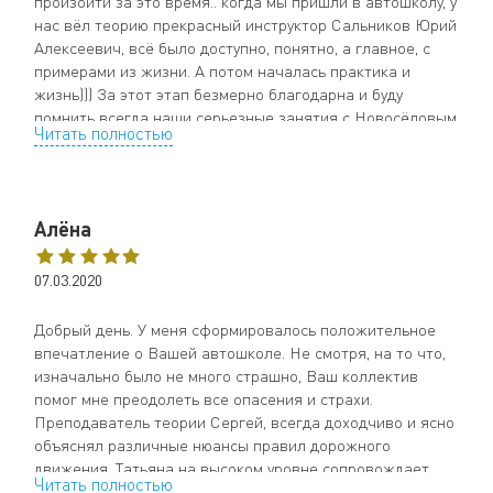
произойти за это время.. когда мы пришли в автошколу, у
нас вёл теорию прекрасный инструктор Сальников Юрий
Алексеевич, всё было доступно, понятно, а главное, с
примерами из жизни. А потом началась практика и
жизнь))) За этот этап безмерно благодарна и буду
помнить всегда наши серьезные занятия с Новосёловым
Читать полностью
Александром Ивановичем! Этот человек-вагон
терпения на нас нервных и неопытных.
Отдельные слова благодарности нашему менеджеру
Ольге!! Огромное спасибо за закрывание наших косяков,
Алёна
своевременное предупреждение о вождениях и
сдачах!!! ♥️♥️♥️
P.S. Хочется обратиться к тем, кому экзамены только
07.03.2020
предстоят -волнение ваш враг, а не помощник, будьте
внимательны, невозмутимы, спокойны и не тупите как мы
Добрый день. У меня сформировалось положительное
в своё время:))
впечатление о Вашей автошколе. Не смотря, на то что,
изначально было не много страшно, Ваш коллектив
помог мне преодолеть все опасения и страхи.
Преподаватель теории Сергей, всегда доходчиво и ясно
объяснял различные нюансы правил дорожного
движения. Татьяна на высоком уровне сопровождает
Читать полностью
учеников, у такого менеджера всегда всё под контролем.