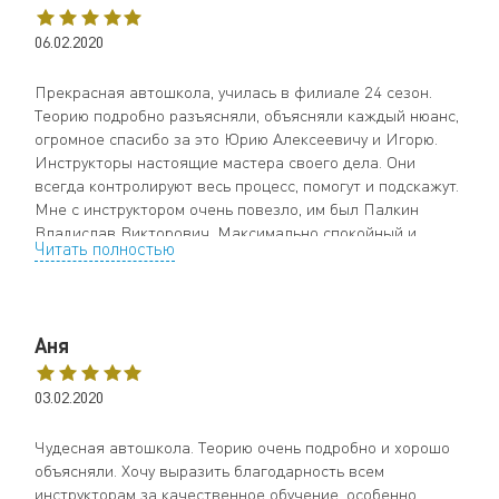
06.02.2020
Прекрасная автошкола, училась в филиале 24 сезон.
Теорию подробно разъясняли, объясняли каждый нюанс,
огромное спасибо за это Юрию Алексеевичу и Игорю.
Инструкторы настоящие мастера своего дела. Они
всегда контролируют весь процесс, помогут и подскажут.
Мне с инструктором очень повезло, им был Палкин
Владислав Викторович. Максимально спокойный и
Читать полностью
чуткий, никогда не вспылит, если что не так, а спокойно
объяснит как все надо было сделать и поможет добиться
этого. Так же хочу сказать огромное спасибо нашему
менеджеру Ольге за её терпение, всегда придёт на
Аня
помощь, объяснит и не раз. В общем обучением осталась
довольна, спасибо за полученные знания.
03.02.2020
Чудесная автошкола. Теорию очень подробно и хорошо
объясняли. Хочу выразить благодарность всем
инструкторам за качественное обучение, особенно